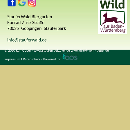
StauferWald Biergarten
Konrad-Zuse-Straße
73035 Göppingen, Stauferpark
info@stauferwald.de
© 2020 Karl Göbel -
www.stauferspektakel.de
www.direkt-vom-jaeger.de
Impressum
l
Datenschutz
- Powered by: