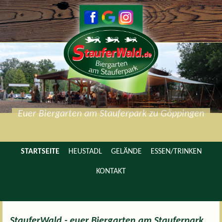
Euer Biergarten am Stauferpark zu Göppingen
STARTSEITE
HEUSTADL
GELÄNDE
ESSEN/TRINKEN
KONTAKT
StauferWald - euer Biergarten am Stauferpark